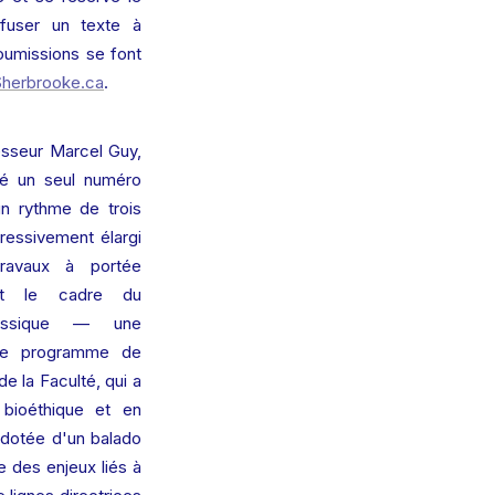
fuser un texte à 
oumissions se font 
Sherbrooke.ca
.
sseur Marcel Guy, 
é un seul numéro 
n rythme de trois 
ressivement élargi 
avaux à portée 
sant le cadre du 
lassique — une 
 le programme de 
e la Faculté, qui a 
bioéthique et en 
 dotée d'un balado 
 des enjeux liés à 