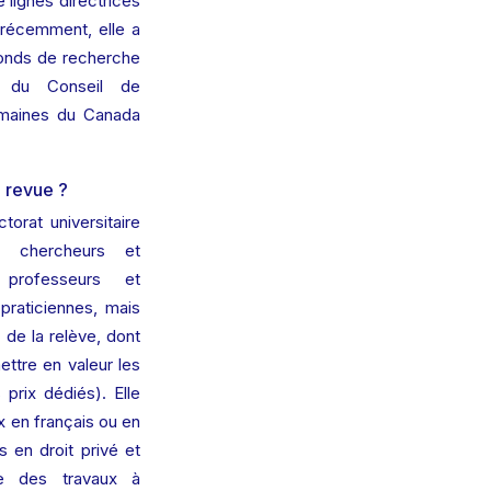
 lignes directrices 
s récemment, elle a 
onds de recherche 
 du Conseil de 
maines du Canada 
e revue ?
orat universitaire 
: chercheurs et 
professeurs et 
praticiennes, mais 
 de la relève, dont 
ttre en valeur les 
prix dédiés). Elle 
x en français ou en 
s en droit privé et 
ue des travaux à 