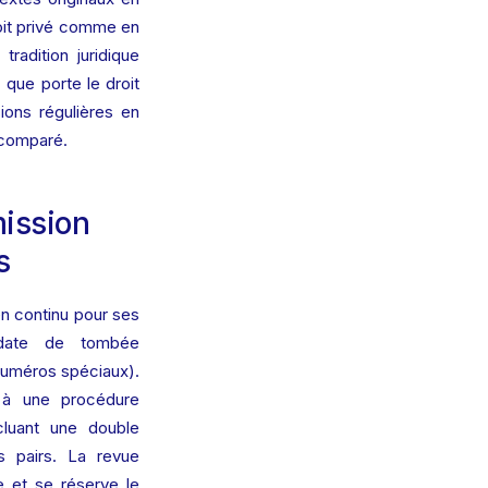
oit privé comme en 
tradition juridique 
que porte le droit 
ons régulières en 
t comparé.
ission 
s
n continu pour ses 
date de tombée 
numéros spéciaux). 
à une procédure 
cluant une double 
 pairs. La revue 
 et se réserve le 