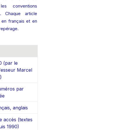
es conventions 
. Chaque article 
en français et en 
 repérage.
 (par le 
fesseur Marcel 
)
uméros par 
ée
çais, anglais
e accès (textes 
uis 1990)