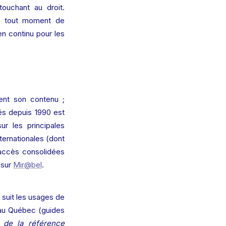
 touchant au droit. 
à tout moment de 
n continu pour les 
nt son contenu ; 
iés depuis 1990 est 
ur les principales 
ernationales (dont 
'accès consolidées 
sur 
Mir@bel
.
suit les usages de 
 au Québec (guides 
de la référence 