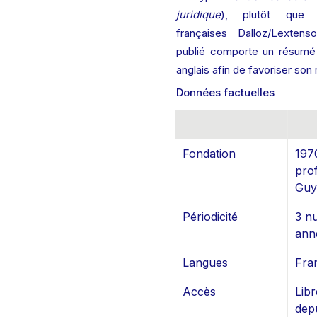
juridique
), plutôt que l
françaises Dalloz/Lextenso
publié comporte un résumé 
anglais afin de favoriser son
Données factuelles
Fondation
1970
pro
Guy
Périodicité
3 n
ann
Langues
Fran
Accès
Libr
dep