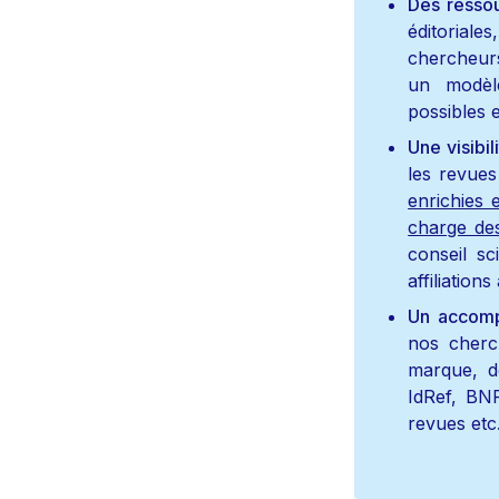
Des ressou
éditoriale
chercheurs
un modèle
possibles e
Une visibil
enrichies 
charge des
conseil sc
affiliations
Un accomp
nos cherc
marque, d
IdRef, BNF
revues etc