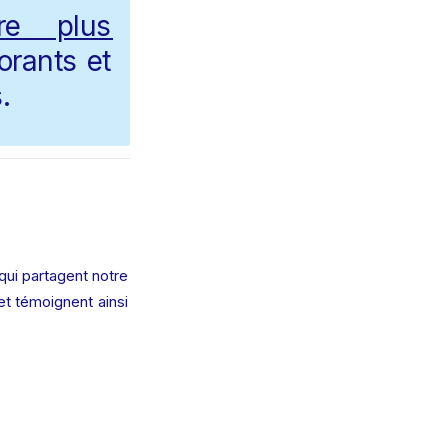
re plus 
rants et 
.
ui partagent notre 
t témoignent ainsi 