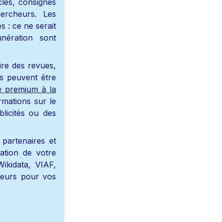
les, consignes 
rcheurs. Les 
: ce ne serait 
ération sont 
re des revues, 
les revues sont accessibles gratuitement en open access. Ces fiches peuvent être 
é premium à la 
mations sur le 
licités ou des 
artenaires et 
sation de votre 
kidata, VIAF, 
eurs pour vos 