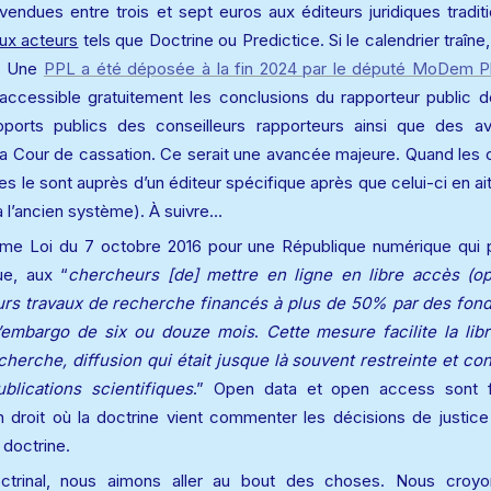
vendues entre trois et sept euros aux éditeurs juridiques traditi
ux acteurs
 tels que Doctrine ou Predictice. Si le calendrier traîne
. Une 
PPL a été déposée à la fin 2024 par le député MoDem P
accessible gratuitement les conclusions du rapporteur public de
pports publics des conseilleurs rapporteurs ainsi que des av
a Cour de cassation. Ce serait une avancée majeure. Quand les c
es le sont auprès d’un éditeur spécifique après que celui-ci en ait f
 à l’ancien système). À suivre…
me Loi du 7 octobre 2016 pour une République numérique qui pe
ue, aux “
chercheurs [de] mettre en ligne en libre accès (op
eurs travaux de recherche financés à plus de 50% par des fond
’embargo de six ou douze mois
. 
Cette mesure facilite la libr
cherche, diffusion qui était jusque là souvent restreinte et con
blications scientifiques
.” Open data et open access sont fo
n droit où la doctrine vient commenter les décisions de justice 
a doctrine.
trinal, nous aimons aller au bout des choses. Nous croyon