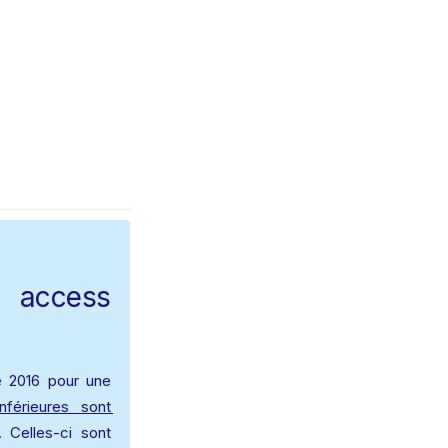
 access 
 2016 pour une 
nférieures sont 
 Celles-ci sont 