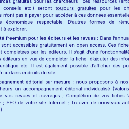
rces gratuites pour les chercheurs :
 ces ressources (artic
s, conseils etc.) seront 
toujours gratuites
 pour les che
 n’ont pas à payer pour accéder à ces données essentielles 
 économique respectable. D’autres formes de rémun
t à explorer.
ité freemium pour les éditeurs et les revues :
 Dans l’annuai
et complétées
 par les éditeurs. Il s’agit d’une 
fonctionnalit
 éditeurs
 en vue de compléter la fiche, d’ajouter des infor
ientifique etc. Il est également possible d’afficher des pub
 à certains endroits du site.
agnement éditorial sur mesure :
 nous proposons à nos p
heurs un 
accompagnement éditorial individualisé
 (Valori
e vos revues et ouvrages ; Complétion de vos fiches Wi
 ; SEO de votre site Internet ; Trouver de nouveaux aut
.)