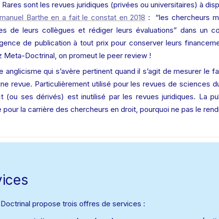
! Rares sont les revues juridiques (privées ou universitaires) à dis
anuel Barthe en a fait le constat en 2018
 :  “les chercheurs 
cles de leurs collègues et rédiger leurs évaluations” dans un co
gence de publication à tout prix pour conserver leurs financeme
ez Meta-Doctrinal, on promeut le peer review !
ble anglicisme qui s’avère pertinent quand il s’agit de mesurer le f
ne revue. Particulièrement utilisé pour les revues de sciences d
t (ou ses dérivés) est inutilisé par les revues juridiques. La pu
 pour la carrière des chercheurs en droit, pourquoi ne pas le rendr
vices
Doctrinal propose trois offres de services :