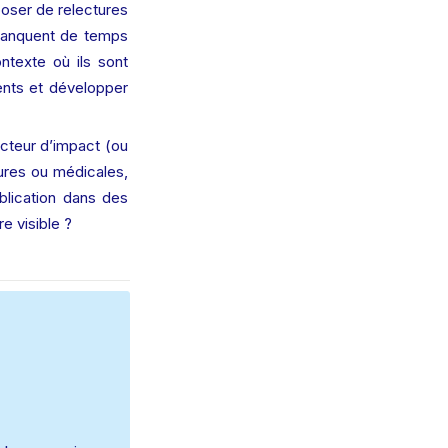
poser de relectures 
manquent de temps 
ntexte où ils sont 
nts et développer 
acteur d’impact (ou 
ures ou médicales, 
blication dans des 
e visible ? 