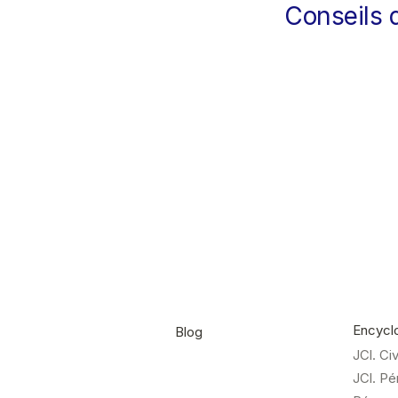
Conseils 
Encycl
Blog
JCl. Ci
JCl. P