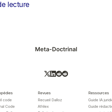
de lecture
Meta-Doctrinal
opédies
Revues
Ressources
vil code
Recueil Dalloz
Guide IA jurid
énal Code
Afrilex
Guide rédacti