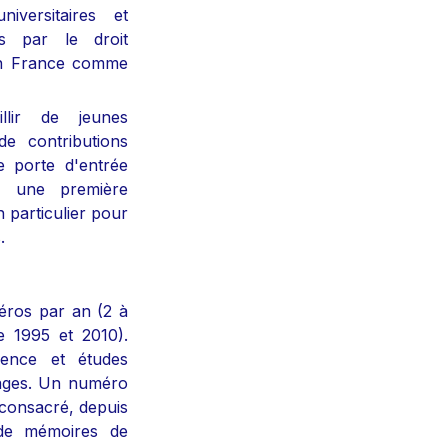
iversitaires et 
és par le droit 
en France comme 
lir de jeunes 
e contributions 
e porte d'entrée 
r une première 
 particulier pour 
.
ros par an (2 à 
 1995 et 2010). 
ence et études 
ages. Un numéro 
 consacré, depuis 
de mémoires de 