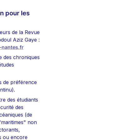
 pour les 
eurs de la Revue 
: Morgane Querel & Abdoul Aziz Gaye : 
nantes.fr
e des chroniques 
tudes 
s de préférence 
ntinu). 
re des étudiants 
curité des 
océaniques (de 
"maritimes" non 
torants, 
s ou encore 