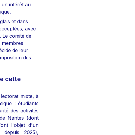
un intérêt au 
ique.
lais et dans 
acceptées, avec 
 Le comité de 
e membres 
écide de leur 
mposition des 
e cette 
ectorat mixte, à 
ique : étudiants 
ité des activités 
de Nantes (dont 
ont l'objet d'un 
 depuis 2025), 