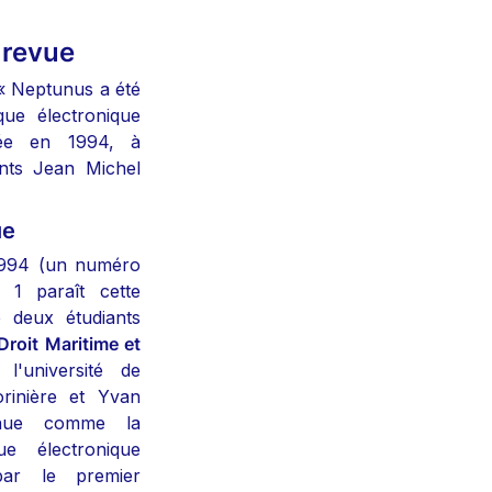
 revue
 « Neptunus a été 
que électronique 
éée en 1994, à 
ants Jean Michel 
ue
994 (un numéro 
 1 paraît cette 
e deux étudiants 
roit Maritime et 
l'université de 
inière et Yvan 
nnue comme la 
e électronique 
ar le premier 