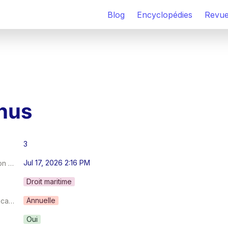
Blog
Encyclopédies
Revu
nus
3
Jul 17, 2026 2:16 PM
Dernière modification au
Droit maritime
Annuelle
Fréquence de publication
Oui