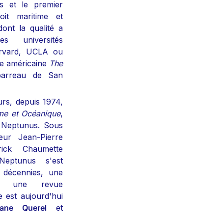
is et le premier 
it maritime et 
ont la qualité a 
 universités 
rvard, UCLA ou 
ue américaine 
The 
arreau de San 
rs, depuis 1974, 
ime et Océanique
, 
e Neptunus. Sous 
eur Jean-Pierre 
ick Chaumette 
Neptunus s'est 
 décennies, une 
r une revue 
e est aujourd'hui 
ane Querel
 et 