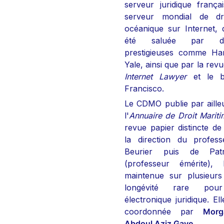
serveur juridique frança
serveur mondial de dro
océanique sur Internet, d
été saluée par des
prestigieuses comme Ha
Yale, ainsi que par la rev
Internet Lawyer
 et le b
Francisco.
Le CDMO publie par ailleu
l'
Annuaire de Droit Marit
revue papier distincte d
la direction du profess
Beurier puis de Patr
(professeur émérite), 
maintenue sur plusieurs
longévité rare pou
électronique juridique. Ell
coordonnée par 
Morg
Abdoul Aziz Gaye
.