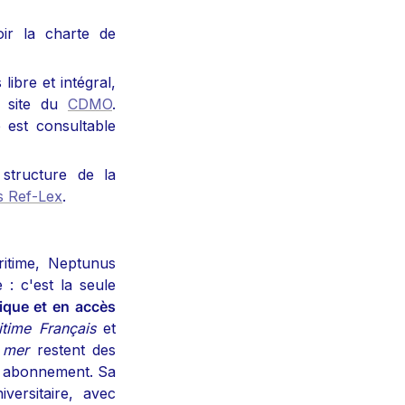
ir la charte de 
libre et intégral, 
 site du 
CDMO
. 
 est consultable 
structure de la 
 Ref-Lex
.
ritime, Neptunus 
: c'est la seule 
que et en accès 
itime Français
 et 
 mer
 restent des 
r abonnement. Sa 
versitaire, avec 