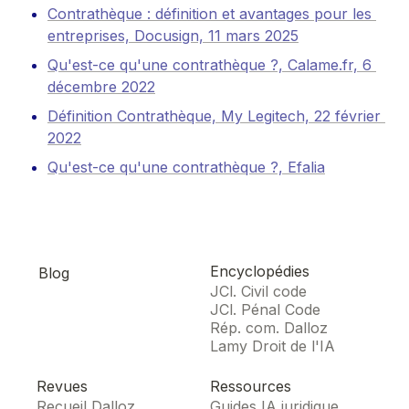
Contrathèque : définition et avantages pour les 
entreprises, Docusign, 11 mars 2025
Qu'est-ce qu'une contrathèque ?, Calame.fr, 6 
décembre 2022
Définition Contrathèque, My Legitech, 22 février 
2022
Qu'est-ce qu'une contrathèque ?, Efalia
Encyclopédies
Blog
JCl. Civil code
JCl. Pénal Code
Rép. com. Dalloz
Lamy Droit de l'IA
Revues
Ressources
Recueil Dalloz
Guides IA juridique